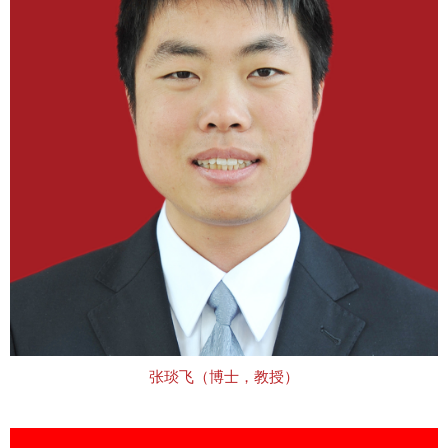
张琰飞（博士，教授）