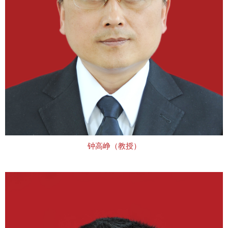
钟高峥（教授）