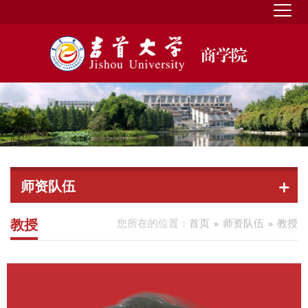
师资队伍
教授
您所在的位置：
首页
师资队伍
教授