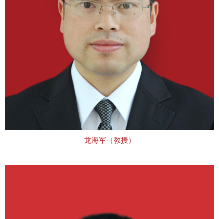
龙海军（教授）