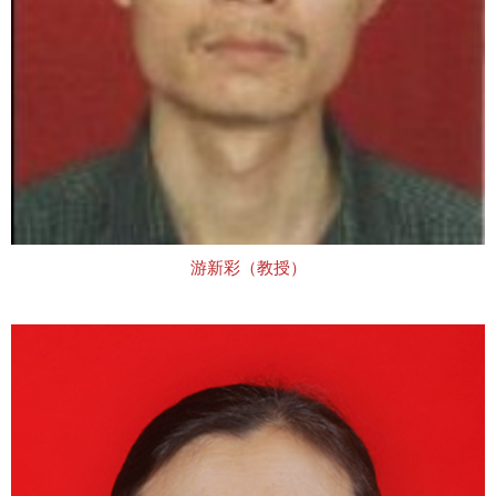
游新彩（教授）