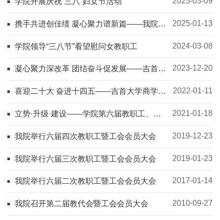
2025-03-09
学院开展庆祝“三八”妇女节活动
2025-01-13
携手共进创佳绩 凝心聚力谱新篇——我院召
开七届三次教职工、工会会员暨2024年度工
作总结表彰大会
2024-03-08
学院领导“三八节”看望慰问女教职工
2023-12-20
凝心聚力深改革 团结奋斗促发展——吉首大
学商学院七届二次教职工、工会会员大会顺
利召开
2022-01-11
喜迎二十大 奋进十四五——吉首大学商学院
七届一次教职工、工会会员大会召开
2021-01-18
立势·升级·建设——学院第六届教职工、工
会会员大会第五次会议召开
2019-12-23
我院举行六届四次教职工暨工会会员大会
2019-01-23
我院举行六届三次教职工暨工会会员大会
2017-01-14
我院举行六届二次教职工暨工会会员大会
2010-09-27
我院召开第二届教代会暨工会会员大会